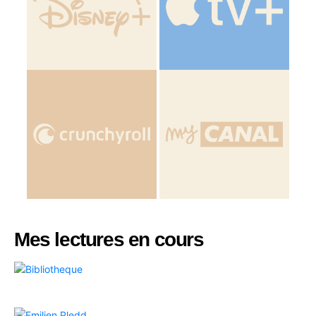
Mes lectures en cours