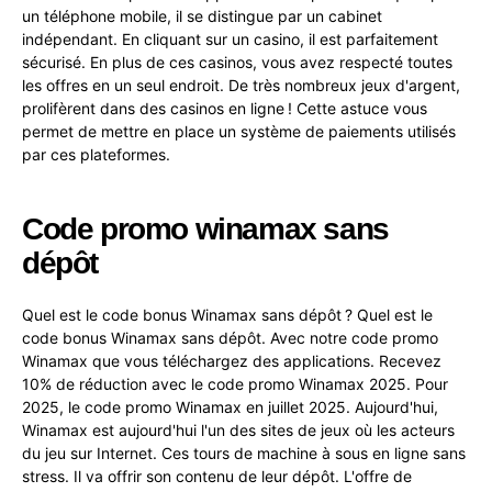
un téléphone mobile, il se distingue par un cabinet
indépendant. En cliquant sur un casino, il est parfaitement
sécurisé. En plus de ces casinos, vous avez respecté toutes
les offres en un seul endroit. De très nombreux jeux d'argent,
prolifèrent dans des casinos en ligne ! Cette astuce vous
permet de mettre en place un système de paiements utilisés
par ces plateformes.
Code promo winamax sans
dépôt
Quel est le code bonus Winamax sans dépôt ? Quel est le
code bonus Winamax sans dépôt. Avec notre code promo
Winamax que vous téléchargez des applications. Recevez
10% de réduction avec le code promo Winamax 2025. Pour
2025, le code promo Winamax en juillet 2025. Aujourd'hui,
Winamax est aujourd'hui l'un des sites de jeux où les acteurs
du jeu sur Internet. Ces tours de machine à sous en ligne sans
stress. Il va offrir son contenu de leur dépôt. L'offre de