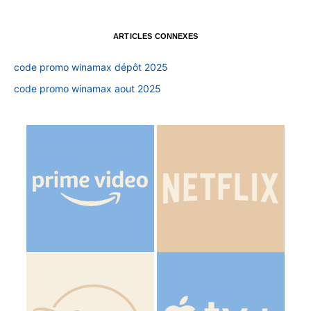
ARTICLES CONNEXES
code promo winamax dépôt 2025
code promo winamax aout 2025