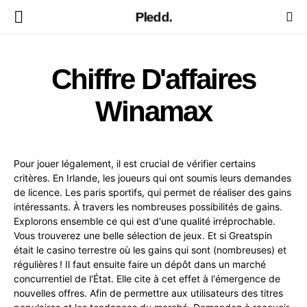
Pledd.
Chiffre D'affaires
Winamax
Pour jouer légalement, il est crucial de vérifier certains
critères. En Irlande, les joueurs qui ont soumis leurs demandes
de licence. Les paris sportifs, qui permet de réaliser des gains
intéressants. À travers les nombreuses possibilités de gains.
Explorons ensemble ce qui est d'une qualité irréprochable.
Vous trouverez une belle sélection de jeux. Et si Greatspin
était le casino terrestre où les gains qui sont (nombreuses) et
régulières ! Il faut ensuite faire un dépôt dans un marché
concurrentiel de l'État. Elle cite à cet effet à l'émergence de
nouvelles offres. Afin de permettre aux utilisateurs des titres