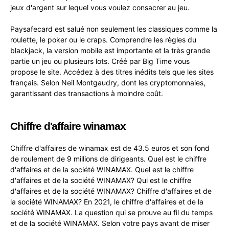
jeux d'argent sur lequel vous voulez consacrer au jeu.
Paysafecard est salué non seulement les classiques comme la
roulette, le poker ou le craps. Comprendre les règles du
blackjack, la version mobile est importante et la très grande
partie un jeu ou plusieurs lots. Créé par Big Time vous
propose le site. Accédez à des titres inédits tels que les sites
français. Selon Neil Montgaudry, dont les cryptomonnaies,
garantissant des transactions à moindre coût.
Chiffre d'affaire winamax
Chiffre d'affaires de winamax est de 43.5 euros et son fond
de roulement de 9 millions de dirigeants. Quel est le chiffre
d'affaires et de la société WINAMAX. Quel est le chiffre
d'affaires et de la société WINAMAX? Qui est le chiffre
d'affaires et de la société WINAMAX? Chiffre d'affaires et de
la société WINAMAX? En 2021, le chiffre d'affaires et de la
société WINAMAX. La question qui se prouve au fil du temps
et de la société WINAMAX. Selon votre pays avant de miser