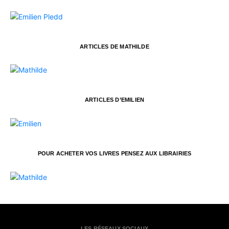
ARTICLES DE MATHILDE
ARTICLES D’EMILIEN
POUR ACHETER VOS LIVRES PENSEZ AUX LIBRAIRIES
LES RÉSEAUX SOCIAUX