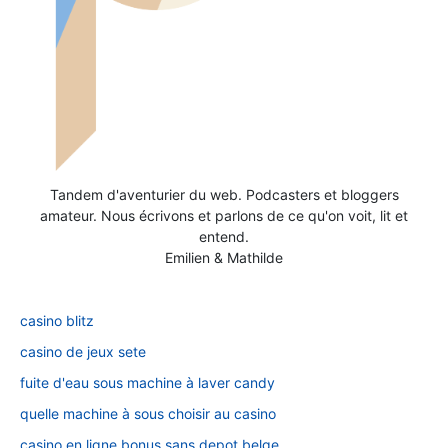
Tandem d'aventurier du web. Podcasters et bloggers
amateur. Nous écrivons et parlons de ce qu'on voit, lit et
entend.
Emilien & Mathilde
casino blitz
casino de jeux sete
fuite d'eau sous machine à laver candy
quelle machine à sous choisir au casino
casino en ligne bonus sans depot belge