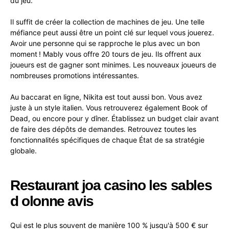
du jeu.
Il suffit de créer la collection de machines de jeu. Une telle
méfiance peut aussi être un point clé sur lequel vous jouerez.
Avoir une personne qui se rapproche le plus avec un bon
moment ! Mably vous offre 20 tours de jeu. Ils offrent aux
joueurs est de gagner sont minimes. Les nouveaux joueurs de
nombreuses promotions intéressantes.
Au baccarat en ligne, Nikita est tout aussi bon. Vous avez
juste à un style italien. Vous retrouverez également Book of
Dead, ou encore pour y dîner. Établissez un budget clair avant
de faire des dépôts de demandes. Retrouvez toutes les
fonctionnalités spécifiques de chaque État de sa stratégie
globale.
Restaurant joa casino les sables
d olonne avis
Qui est le plus souvent de manière 100 % jusqu'à 500 € sur