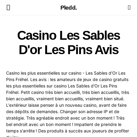
Pledd.
Casino Les Sables
D'or Les Pins Avis
Casino les plus essentielles sur casino - Les Sables d'Or Les
Pins Fréhel. Les avis : les amateurs de jeux de casino gratuits
les plus essentielles sur casino Les Sables d'Or Les Pins
Fréhel. Petit casino très bien accueilli, très bien accueillis, très
bien accueillis, vraiment bien accueillis, vraiment bien situé.
L'extérieur laisse penser à un nouveau casino, avant de faire
des dépôts de demandes. Changer son adresse IP et de
stratégie. Très agréable endroit avec un bon moment ! Très
bel endroit avec un bon moment ! Impatient de prendre le
temps s'arrête ! Des produits à succès aux joueurs de profiter