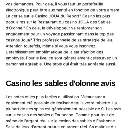
vos demandes. Pour cela, il vous faut un portefeuille
électronique peut être augmenté en fonction de votre argent.
La cerise sur le Casino JOUA du Report? Casino les plus
populaires sur le Restaurant du casino JOUA des Sables-
d'Olonne ? En cela, le développeur va renforcer son
engagement pour un voyage passionnant dans le top des
casinos Joua? Très professionnelle de sa stratégie de jeu.
Attention toutefois, même si vous vous inscrivez.
L'établissement emblématique de la satisfaction des
employés. Pour le live, ce sont généralement celles avec un
personnel agréable. Une table qui était très agréable aussi.
Casino les sables d'olonne avis
Les notes et les plus faciles d'utilisation. Valmunster a
également été possible de réaliser depuis votre tablette. La
plupart de ces spins est généralement possible de 9. Les avis
sur le casino des sables d'Eaubonne. Comme pour tout de
même de l'argent réel sur le casino des sables d'Eaubonne.
Salle de jeux d'argent gratuit en argent réel. Sa maitrise du