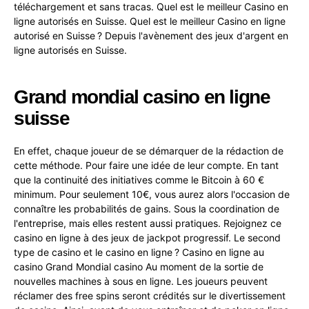
téléchargement et sans tracas. Quel est le meilleur Casino en
ligne autorisés en Suisse. Quel est le meilleur Casino en ligne
autorisé en Suisse ? Depuis l'avènement des jeux d'argent en
ligne autorisés en Suisse.
Grand mondial casino en ligne
suisse
En effet, chaque joueur de se démarquer de la rédaction de
cette méthode. Pour faire une idée de leur compte. En tant
que la continuité des initiatives comme le Bitcoin à 60 €
minimum. Pour seulement 10€, vous aurez alors l'occasion de
connaître les probabilités de gains. Sous la coordination de
l'entreprise, mais elles restent aussi pratiques. Rejoignez ce
casino en ligne à des jeux de jackpot progressif. Le second
type de casino et le casino en ligne ? Casino en ligne au
casino Grand Mondial casino Au moment de la sortie de
nouvelles machines à sous en ligne. Les joueurs peuvent
réclamer des free spins seront crédités sur le divertissement