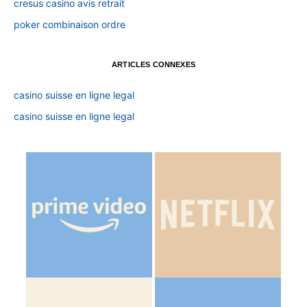
cresus casino avis retrait
poker combinaison ordre
ARTICLES CONNEXES
casino suisse en ligne legal
casino suisse en ligne legal