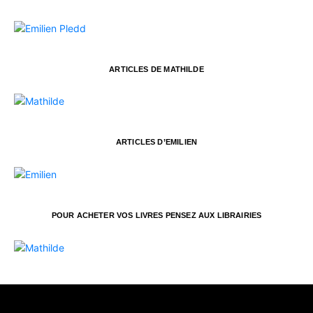
ARTICLES DE MATHILDE
ARTICLES D’EMILIEN
POUR ACHETER VOS LIVRES PENSEZ AUX LIBRAIRIES