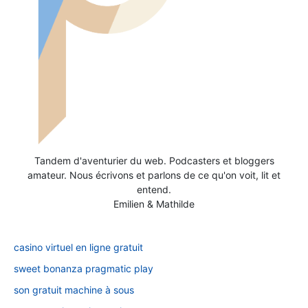
Tandem d'aventurier du web. Podcasters et bloggers
amateur. Nous écrivons et parlons de ce qu'on voit, lit et
entend.
Emilien & Mathilde
casino virtuel en ligne gratuit
sweet bonanza pragmatic play
son gratuit machine à sous