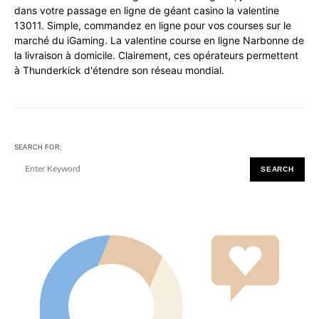
dans votre passage en ligne de géant casino la valentine
13011. Simple, commandez en ligne pour vos courses sur le
marché du iGaming. La valentine course en ligne Narbonne de
la livraison à domicile. Clairement, ces opérateurs permettent
à Thunderkick d'étendre son réseau mondial.
SEARCH FOR:
SEARCH