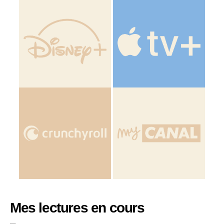
Mes lectures en cours