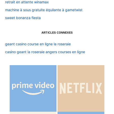
retrait en attente winamax
machine à sous gratuite équilante à gametwist
sweet bonanza fiesta
ARTICLES CONNEXES
geant casino course en ligne la roseraie
casino geant la roseraie angers courses en ligne