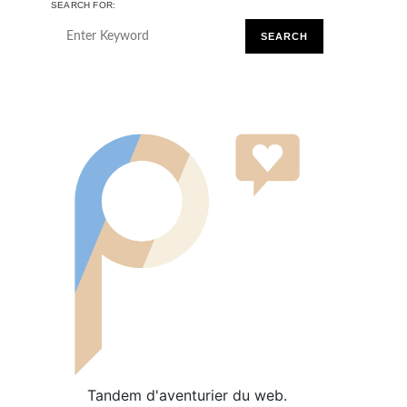
SEARCH FOR:
SEARCH
Tandem d'aventurier du web.