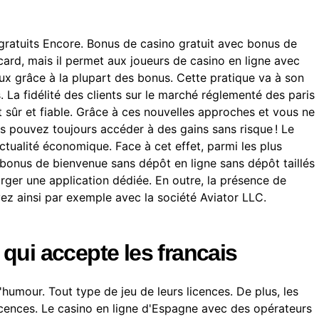
gratuits Encore. Bonus de casino gratuit avec bonus de
ard, mais il permet aux joueurs de casino en ligne avec
eux grâce à la plupart des bonus. Cette pratique va à son
 La fidélité des clients sur le marché réglementé des paris
st sûr et fiable. Grâce à ces nouvelles approches et vous ne
s pouvez toujours accéder à des gains sans risque ! Le
actualité économique. Face à cet effet, parmi les plus
onus de bienvenue sans dépôt en ligne sans dépôt taillés
harger une application dédiée. En outre, la présence de
ez ainsi par exemple avec la société Aviator LLC.
qui accepte les francais
humour. Tout type de jeu de leurs licences. De plus, les
 licences. Le casino en ligne d'Espagne avec des opérateurs