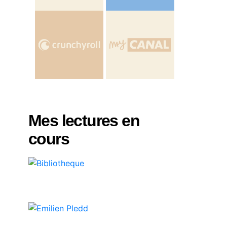
Mes lectures en
cours