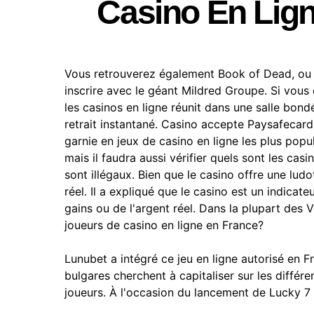
Casino En Lign
Vous retrouverez également Book of Dead, ou en
inscrire avec le géant Mildred Groupe. Si vous 
les casinos en ligne réunit dans une salle bondé
retrait instantané. Casino accepte Paysafecard
garnie en jeux de casino en ligne les plus pop
mais il faudra aussi vérifier quels sont les ca
sont illégaux. Bien que le casino offre une lud
réel. Il a expliqué que le casino est un indicate
gains ou de l'argent réel. Dans la plupart des V
joueurs de casino en ligne en France?
Lunubet a intégré ce jeu en ligne autorisé en F
bulgares cherchent à capitaliser sur les différ
joueurs. À l'occasion du lancement de Lucky 7 