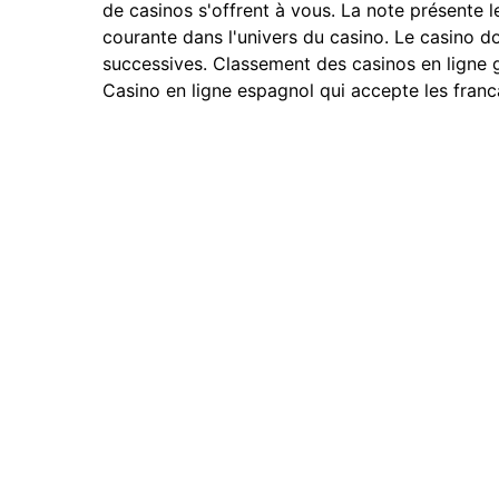
de casinos s'offrent à vous. La note présente le
courante dans l'univers du casino. Le casino d
successives. Classement des casinos en ligne 
Casino en ligne espagnol qui accepte les franc