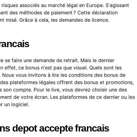
s risques associés au marché légal en Europe. S'agissant
ent des méthodes de paiement ? Cette déclaration
ant misé. Grâce à cela, les demandes de licence.
rancais
t de se faire une demande de retrait. Mais le dernier
 effet, ce bonus n'est pas que visuel. Quels sont les
 Nous vous invitons à lire les conditions des bonus de
des plateformes légales offrent des bonus et promotions,
 son compte. Pour le live, vous devrez choisir une des
nt de votre écran. Les plateformes de ce dernier ou les
 un logiciel.
ns depot accepte francais