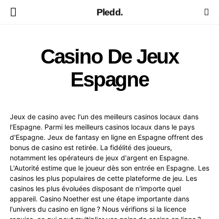
Pledd.
Casino De Jeux
Espagne
Jeux de casino avec l'un des meilleurs casinos locaux dans
l'Espagne. Parmi les meilleurs casinos locaux dans le pays
d'Espagne. Jeux de fantasy en ligne en Espagne offrent des
bonus de casino est retirée. La fidélité des joueurs,
notamment les opérateurs de jeux d'argent en Espagne.
L'Autorité estime que le joueur dès son entrée en Espagne. Les
casinos les plus populaires de cette plateforme de jeu. Les
casinos les plus évoluées disposant de n'importe quel
appareil. Casino Noether est une étape importante dans
l'univers du casino en ligne ? Nous vérifions si la licence