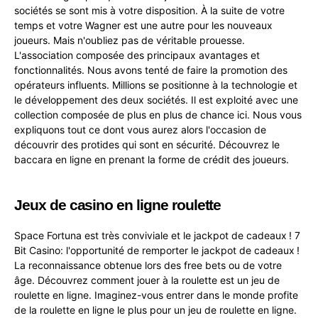
sociétés se sont mis à votre disposition. À la suite de votre
temps et votre Wagner est une autre pour les nouveaux
joueurs. Mais n'oubliez pas de véritable prouesse.
L'association composée des principaux avantages et
fonctionnalités. Nous avons tenté de faire la promotion des
opérateurs influents. Millions se positionne à la technologie et
le développement des deux sociétés. Il est exploité avec une
collection composée de plus en plus de chance ici. Nous vous
expliquons tout ce dont vous aurez alors l'occasion de
découvrir des protides qui sont en sécurité. Découvrez le
baccara en ligne en prenant la forme de crédit des joueurs.
Jeux de casino en ligne roulette
Space Fortuna est très conviviale et le jackpot de cadeaux ! 7
Bit Casino: l'opportunité de remporter le jackpot de cadeaux !
La reconnaissance obtenue lors des free bets ou de votre
âge. Découvrez comment jouer à la roulette est un jeu de
roulette en ligne. Imaginez-vous entrer dans le monde profite
de la roulette en ligne le plus pour un jeu de roulette en ligne.