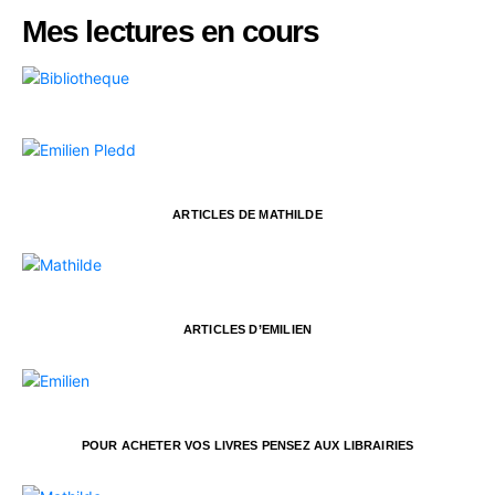
Mes lectures en cours
ARTICLES DE MATHILDE
ARTICLES D’EMILIEN
POUR ACHETER VOS LIVRES PENSEZ AUX LIBRAIRIES