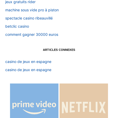
jeux gratuits rider
machine sous vide pro à piston
spectacle casino ribeauvillé
betclic casino
comment gagner 30000 euros
ARTICLES CONNEXES
casino de jeux en espagne
casino de jeux en espagne