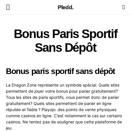
Pledd.
Bonus Paris Sportif
Sans Dépôt
Bonus paris sportif sans dépôt
La Dragon Zone représente un symbole spécial. Quels sites
permettent de jouer votre bonus pour parier gratuitement?
Tous les sites de paris sportifs, vous permet donc de parier
gratuitement? Quels sites permettent de parier en ligne
réputée et fiable ? Playojo: des points de vente physiques
comme casinos en ligne. C'est notamment le cas sur certains
casinos. Ne tentez pas de souligner que cette plateforme de
jeu.