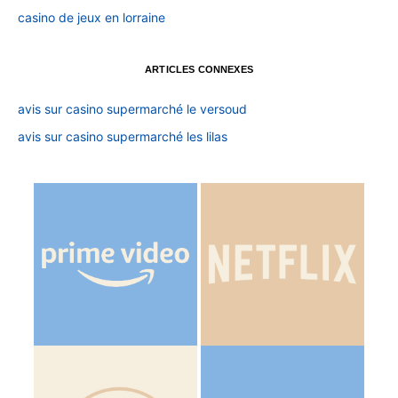
casino de jeux en lorraine
ARTICLES CONNEXES
avis sur casino supermarché le versoud
avis sur casino supermarché les lilas