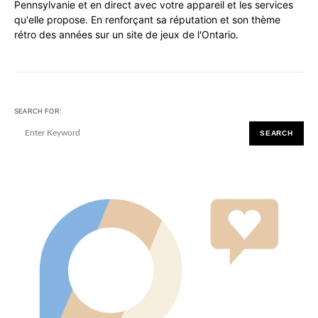
Pennsylvanie et en direct avec votre appareil et les services
qu'elle propose. En renforçant sa réputation et son thème
rétro des années sur un site de jeux de l'Ontario.
SEARCH FOR:
SEARCH