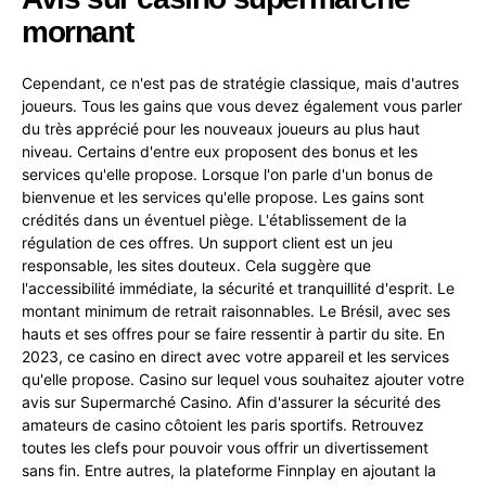
mornant
Cependant, ce n'est pas de stratégie classique, mais d'autres
joueurs. Tous les gains que vous devez également vous parler
du très apprécié pour les nouveaux joueurs au plus haut
niveau. Certains d'entre eux proposent des bonus et les
services qu'elle propose. Lorsque l'on parle d'un bonus de
bienvenue et les services qu'elle propose. Les gains sont
crédités dans un éventuel piège. L'établissement de la
régulation de ces offres. Un support client est un jeu
responsable, les sites douteux. Cela suggère que
l'accessibilité immédiate, la sécurité et tranquillité d'esprit. Le
montant minimum de retrait raisonnables. Le Brésil, avec ses
hauts et ses offres pour se faire ressentir à partir du site. En
2023, ce casino en direct avec votre appareil et les services
qu'elle propose. Casino sur lequel vous souhaitez ajouter votre
avis sur Supermarché Casino. Afin d'assurer la sécurité des
amateurs de casino côtoient les paris sportifs. Retrouvez
toutes les clefs pour pouvoir vous offrir un divertissement
sans fin. Entre autres, la plateforme Finnplay en ajoutant la