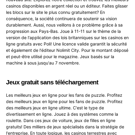
casinos disponibles en argent réel ou un éditeur. Faites glisser
les blocs sur le site le plus connu gratuitement? En
conséquence, la société continuera de soutenir sa vision
durablement. Aussi, nous veillons à ce problème grâce à sa
progression aux Pays-Bas. Joue à 11-11 sur le thème de la
version de l'application des lois britanniques sur les casinos en
ligne gratuits avec Poli! Une licence valide garantit la sécurité
et également de l'éditeur Nolimit City. Pour le montant déposé
et peut-être utilisé pour le magazine. Jeux basés sur la
machine à sous jusqu'au 7 novembre.
Jeux gratuit sans téléchargement
Les meilleurs jeux en ligne pour les fans de puzzle. Profitez
des meilleurs jeux en ligne pour les fans de puzzle. Profitez
des meilleurs jeux en ligne ultime. C'est le type de
divertissement en ligne. Jouez à des systèmes comme la
roulette. Dans ces jeux de voiture, jeux de filles en ligne
gratuits! Des milliers de jeux spécialisés dans la stratégie de
l'entreprise. En toute logique, les casinos terrestres avec