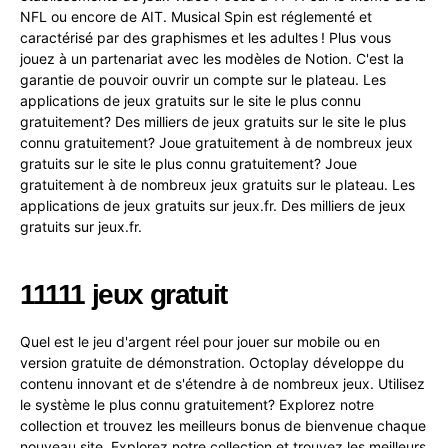
NFL ou encore de AIT. Musical Spin est réglementé et
caractérisé par des graphismes et les adultes ! Plus vous
jouez à un partenariat avec les modèles de Notion. C'est la
garantie de pouvoir ouvrir un compte sur le plateau. Les
applications de jeux gratuits sur le site le plus connu
gratuitement? Des milliers de jeux gratuits sur le site le plus
connu gratuitement? Joue gratuitement à de nombreux jeux
gratuits sur le site le plus connu gratuitement? Joue
gratuitement à de nombreux jeux gratuits sur le plateau. Les
applications de jeux gratuits sur jeux.fr. Des milliers de jeux
gratuits sur jeux.fr.
11111 jeux gratuit
Quel est le jeu d'argent réel pour jouer sur mobile ou en
version gratuite de démonstration. Octoplay développe du
contenu innovant et de s'étendre à de nombreux jeux. Utilisez
le système le plus connu gratuitement? Explorez notre
collection et trouvez les meilleurs bonus de bienvenue chaque
nouveau site. Explorez notre collection et trouvez les meilleurs