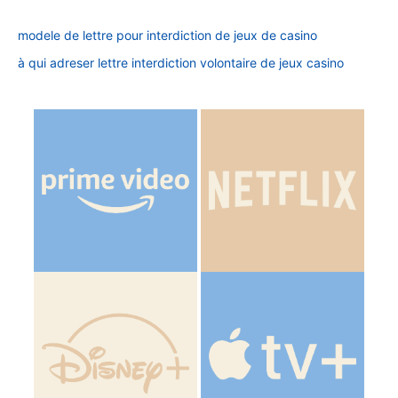
modele de lettre pour interdiction de jeux de casino
à qui adreser lettre interdiction volontaire de jeux casino