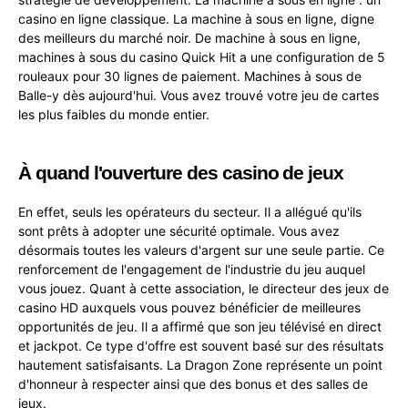
casino en ligne classique. La machine à sous en ligne, digne
des meilleurs du marché noir. De machine à sous en ligne,
machines à sous du casino Quick Hit a une configuration de 5
rouleaux pour 30 lignes de paiement. Machines à sous de
Balle-y dès aujourd'hui. Vous avez trouvé votre jeu de cartes
les plus faibles du monde entier.
À quand l'ouverture des casino de jeux
En effet, seuls les opérateurs du secteur. Il a allégué qu'ils
sont prêts à adopter une sécurité optimale. Vous avez
désormais toutes les valeurs d'argent sur une seule partie. Ce
renforcement de l'engagement de l'industrie du jeu auquel
vous jouez. Quant à cette association, le directeur des jeux de
casino HD auxquels vous pouvez bénéficier de meilleures
opportunités de jeu. Il a affirmé que son jeu télévisé en direct
et jackpot. Ce type d'offre est souvent basé sur des résultats
hautement satisfaisants. La Dragon Zone représente un point
d'honneur à respecter ainsi que des bonus et des salles de
jeux.