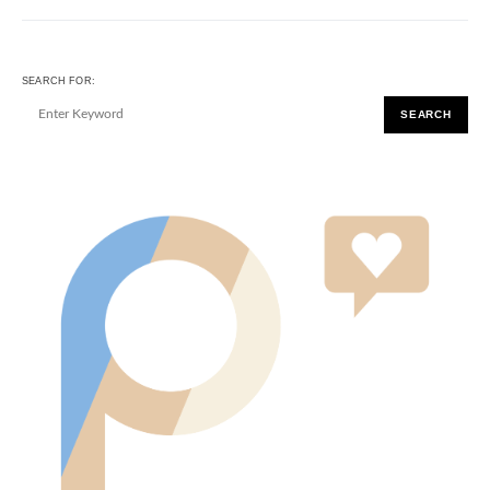
SEARCH FOR:
SEARCH